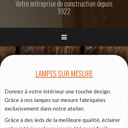
Votre entreprise de construction depuis
r
1922
i
n
c
i
p
a
l
LAMPES SUR MESURE
Donnez à votre intérieur une touche design.
Grâce à nos lampes sur mesure fabriquées
exclusivement dans notre atelier.
Grâce à des leds de la meilleure qualité, éclairer