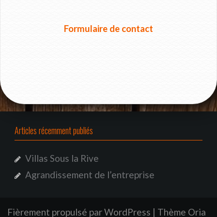
Formulaire de contact
Articles récemment publiés
Villas Sous la Rive
Agrandissement de l’entreprise
Fièrement propulsé par WordPress
|
Thème
Oria