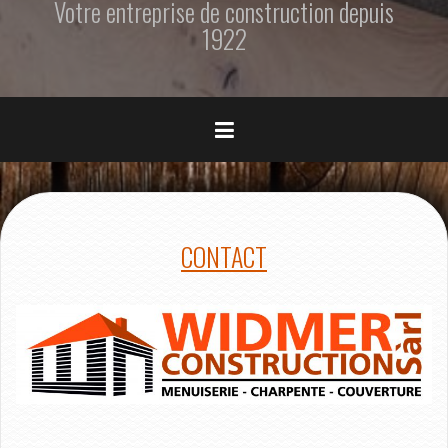
Votre entreprise de construction depuis
r
1922
i
n
c
i
p
a
l
CONTACT